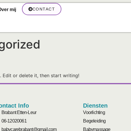
CONTACT
Over mij
gorized
Edit or delete it, then start writing!
ontact Info
Diensten
Brabant Etten-Leur
Voorlichting
06-12020061
Begeleiding
babycarebrabant@gmail.com
Babymassage