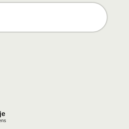
je
ens