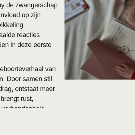
by de zwangerschap
invloed op zijn
ikkeling.
aalde reacties
en in deze eerste
geboorteverhaal van
en. Door samen stil
edrag, ontstaat meer
 brengt rust,
e verbondenheid